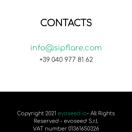
CONTACTS
info@sipflare.com
+39 040 977 81 62
Copyright 2021
evoseed.io
- All Rights
Reserved - evoseed S.r.l.
VAT number 01361650326