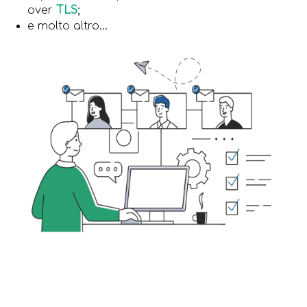
over
TLS
;
e molto altro...